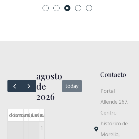
agosto
Contacto
de
today
Portal
2026
Allende 267,
Centro
dom.
lun.
mar.
mié.
jue.
vie.
sáb.
histórico de
1
Morelia,