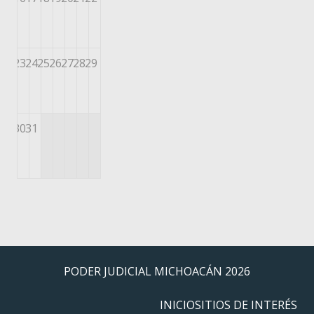
23
24
25
26
27
28
29
30
31
PODER JUDICIAL MICHOACÁN
2026
INICIO
SITIOS DE INTERÉS