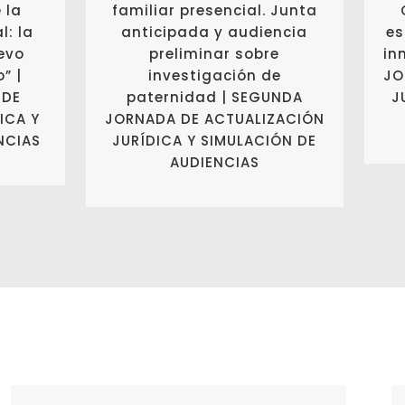
 la
familiar presencial. Junta
l: la
anticipada y audiencia
es
evo
preliminar sobre
in
” |
investigación de
JO
 DE
paternidad | SEGUNDA
J
ICA Y
JORNADA DE ACTUALIZACIÓN
NCIAS
JURÍDICA Y SIMULACIÓN DE
AUDIENCIAS