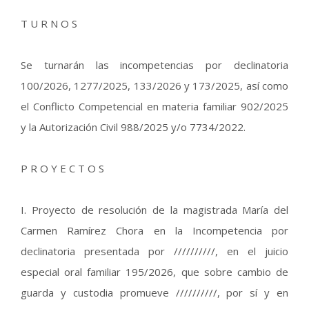
T U R N O S
Se turnarán las incompetencias por declinatoria
100/2026, 1277/2025, 133/2026 y 173/2025, así como
el Conflicto Competencial en materia familiar 902/2025
y la Autorización Civil 988/2025 y/o 7734/2022.
P R O Y E C T O S
I. Proyecto de resolución de la magistrada María del
Carmen Ramírez Chora en la Incompetencia por
declinatoria presentada por //////////, en el juicio
especial oral familiar 195/2026, que sobre cambio de
guarda y custodia promueve //////////, por sí y en