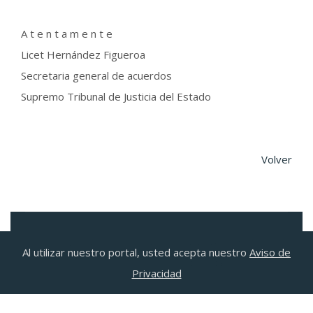
A t e n t a m e n t e
Licet Hernández Figueroa
Secretaria general de acuerdos
Supremo Tribunal de Justicia del Estado
Volver
© PODER JUDICIAL MICHOACÁN 2026
Al utilizar nuestro portal, usted acepta nuestro
Aviso de
INICIO
SITIOS DE INTERÉS
Privacidad